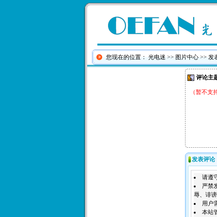
您现在的位置：
光电迷
>>
图片中心
>> 
评论主
（暂不支
发表评论
请遵
严禁
辱、诽谤
用户
本站